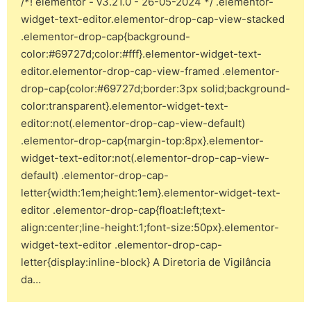
/*! elementor - v3.21.0 - 26-05-2024 */ .elementor-
widget-text-editor.elementor-drop-cap-view-stacked
.elementor-drop-cap{background-
color:#69727d;color:#fff}.elementor-widget-text-
editor.elementor-drop-cap-view-framed .elementor-
drop-cap{color:#69727d;border:3px solid;background-
color:transparent}.elementor-widget-text-
editor:not(.elementor-drop-cap-view-default)
.elementor-drop-cap{margin-top:8px}.elementor-
widget-text-editor:not(.elementor-drop-cap-view-
default) .elementor-drop-cap-
letter{width:1em;height:1em}.elementor-widget-text-
editor .elementor-drop-cap{float:left;text-
align:center;line-height:1;font-size:50px}.elementor-
widget-text-editor .elementor-drop-cap-
letter{display:inline-block} A Diretoria de Vigilância
da…