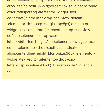
editor.elementor-drop-cap-view-framed .elementor-
drop-cap{color:#69727d;border:3px solid;background-
color:transparent}.elementor-widget-text-
editor:not(.elementor-drop-cap-view-default)
.elementor-drop-cap{margin-top:8px}.elementor-
widget-text-editor:not(.elementor-drop-cap-view-
default) .elementor-drop-cap-
letter{width:1em;height:1em}.elementor-widget-text-
editor .elementor-drop-cap{float:left;text-
align:center;line-height:1;font-size:50px}.elementor-
widget-text-editor .elementor-drop-cap-
letter{display:inline-block} A Diretoria de Vigilância
da…