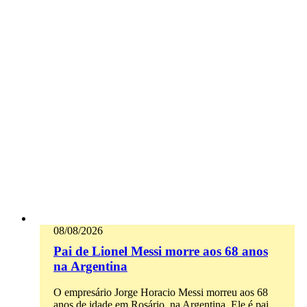
08/08/2026
Pai de Lionel Messi morre aos 68 anos
na Argentina
O empresário Jorge Horacio Messi morreu aos 68
anos de idade em Rosário, na Argentina. Ele é pai