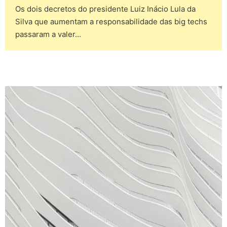
Os dois decretos do presidente Luiz Inácio Lula da
Silva que aumentam a responsabilidade das big techs
passaram a valer…