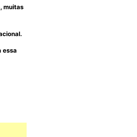
, muitas
acional.
a essa