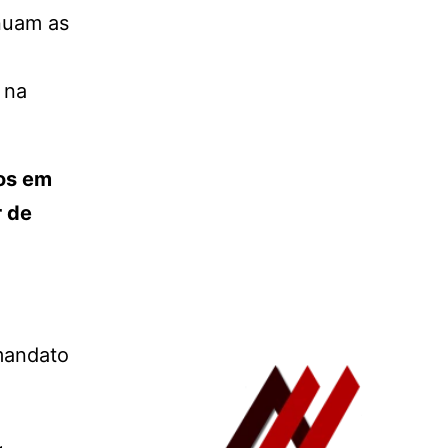
inuam as
 na
tos em
r de
 mandato