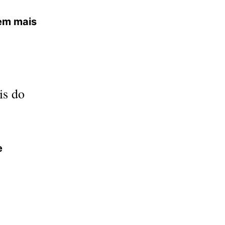
tem mais
is do
e