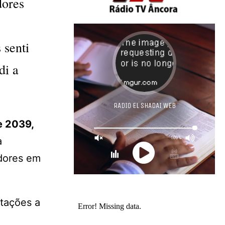
dores
 senti
di a
e 2039,
a
adores em
otações a