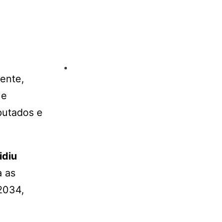
ente,
 e
putados e
idiu
a as
 2034,