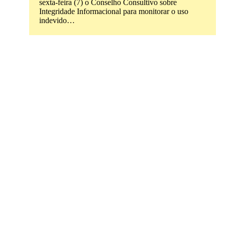
sexta-feira (7) o Conselho Consultivo sobre
Integridade Informacional para monitorar o uso
indevido…