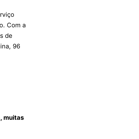
rviço
do. Com a
os de
ina, 96
, muitas