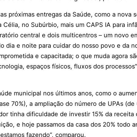
a as próximas entregas da Saúde, como a nova 
 Célia, no Subúrbio, mais um CAPS IA para infâ
tório central e dois multicentros – um novo em
 dia e noite para cuidar do nosso povo e da n
mprometida e capacitada; o que muda agora sã
nologia, espaços físicos, fluxos dos processos”
aúde municipal nos últimos anos, como o aume
uase 70%), a ampliação do número de UPAs (de
dor tinha dificuldade de investir 15% da receita
uição, e hoje passamos da casa dos 20% todo a
 estamos fazendo”, comparou.