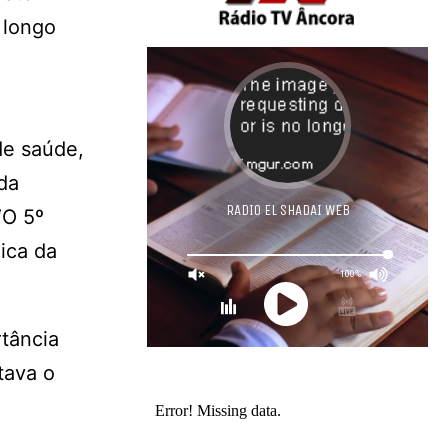
 longo
o
de saúde,
da
“O 5º
ica da
rtância
tava o