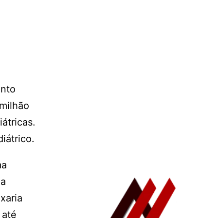
ento
 milhão
átricas.
iátrico.
ma
ma
xaria
 até