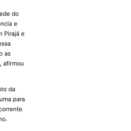
sede do
ncia e
 Pirajá e
ossa
o as
, afirmou
nto da
 uma para
 corrente
no.