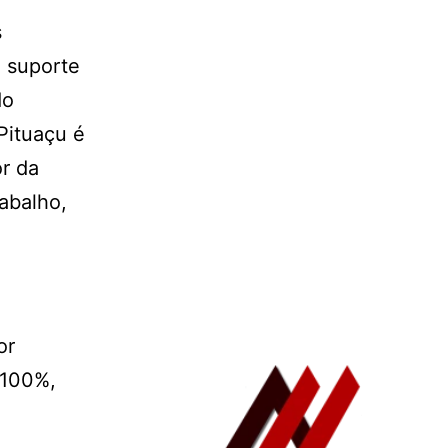
s
 suporte
do
Pituaçu é
or da
abalho,
or
 100%,