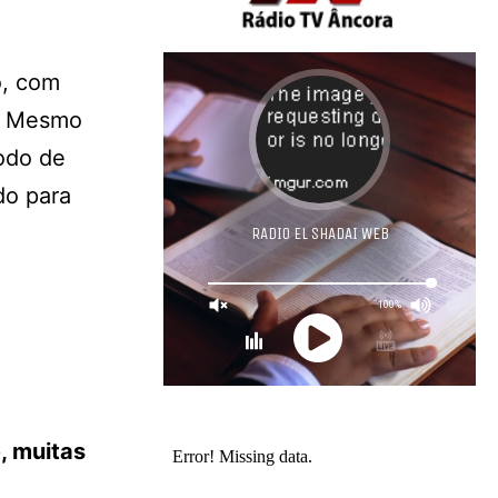
o, com
a. Mesmo
odo de
do para
, muitas