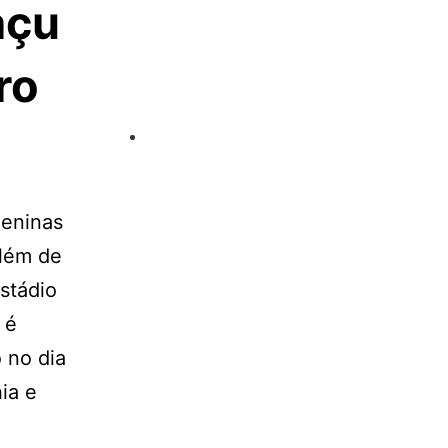
açu
ro
meninas
além de
stádio
 é
 no dia
ia e