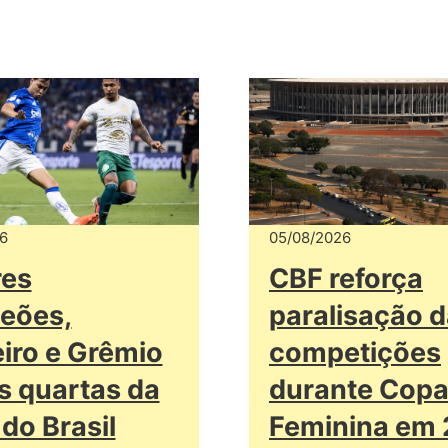
6
05/08/2026
res
CBF reforça
eões,
paralisação 
iro e Grêmio
competições
s quartas da
durante Cop
do Brasil
Feminina em