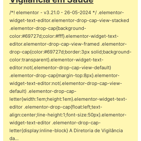
/*! elementor - v3.21.0 - 26-05-2024 */ .elementor-
widget-text-editor.elementor-drop-cap-view-stacked
.elementor-drop-cap{background-
color:#69727d;color:#fff}.elementor-widget-text-
editor.elementor-drop-cap-view-framed .elementor-
drop-cap{color:#69727d;border:3px solid;background-
color:transparent}.elementor-widget-text-
editor:not(.elementor-drop-cap-view-default)
.elementor-drop-cap{margin-top:8px}.elementor-
widget-text-editor:not(.elementor-drop-cap-view-
default) .elementor-drop-cap-
letter{width:1em;height:1em}.elementor-widget-text-
editor .elementor-drop-cap{float:left;text-
align:center;line-height:1;font-size:50px}.elementor-
widget-text-editor .elementor-drop-cap-
letter{display:inline-block} A Diretoria de Vigilância
da…