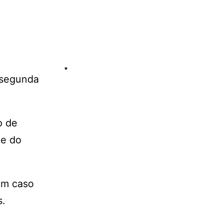
a segunda
o de
de do
Em caso
s.