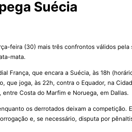
 pega Suécia
ça-feira (30) mais três confrontos válidos pel
ata-mata.
al França, que encara a Suécia, às 18h (horári
co, que joga, às 22h, contra o Equador, na Cida
h, entre Costa do Marfim e Noruega, em Dallas.
 enquanto os derrotados deixam a competição. 
rrogação e, se necessário, disputa por pênalti