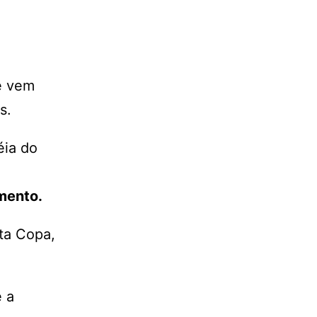
e vem
os.
éia do
omento.
ta Copa,
 a