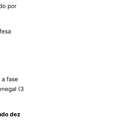
do por
fesa
 a fase
enegal (3
ndo dez