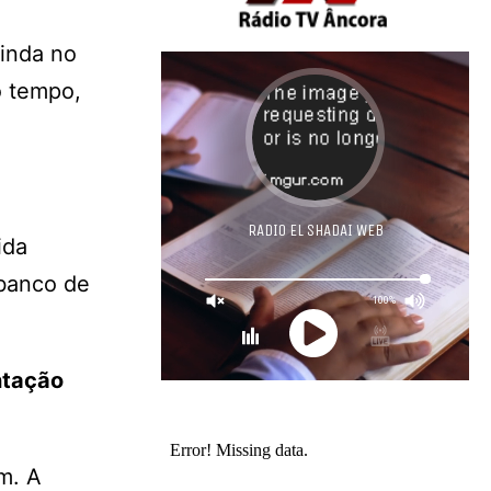
ainda no
o tempo,
ida
 banco de
ntação
m. A