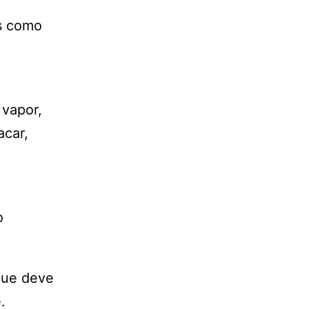
is como
 vapor,
acar,
o
que deve
.