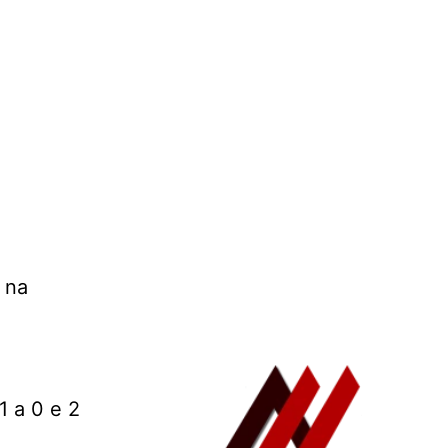
 na
1 a 0 e 2