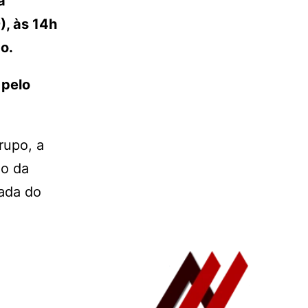
a
), às 14h
o.
 pelo
rupo, a
do da
dada do