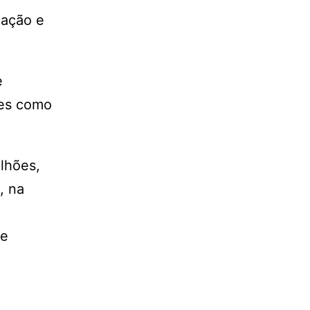
mação e
e
res como
ilhões,
, na
 e