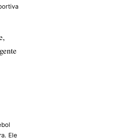
portiva
e,
gente
ebol
a. Ele