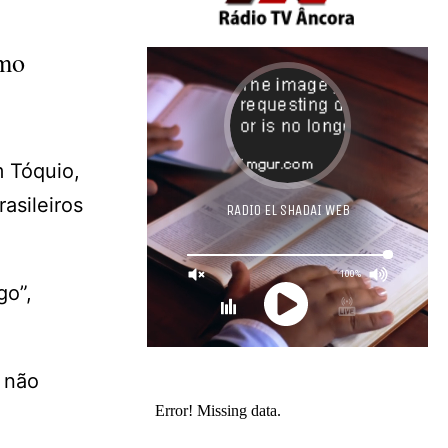
omo
m Tóquio,
rasileiros
go”,
 não