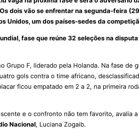
u vaga na próxima fase e será o adversário d
Os dois vão se enfrentar na segunda-feira (29
ados Unidos, um dos países-sedes da competiçã
undial, fase que reúne 32 seleções na disputa
o Grupo F, liderado pela Holanda. Na fase de g
atro gols contra o time africano, desclassifica
placar ficou empatado em 2 a 2, na primeira ro
cente e o confronto não tem favorito, avalia a
dio Nacional
, Luciana Zogaib.