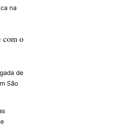
ica na
e com o
egada de
em São
as
 e