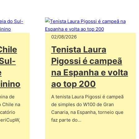
02/08/2026
Chile
Tenista Laura
Sul-
Pigossi é campeã
e
na Espanha e volta
inino
ao top 200
nina de
A tenista Laura Pigossi é campeã
 Chile na
de simples do W100 de Gran
icatório
Canaria, na Espanha, torneio que
meriCupW,
faz parte do…