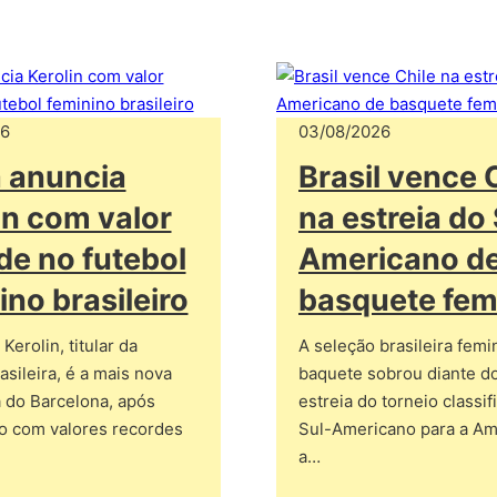
26
03/08/2026
 anuncia
Brasil vence 
in com valor
na estreia do 
de no futebol
Americano d
ino brasileiro
basquete fem
Kerolin, titular da
A seleção brasileira femi
asileira, é a mais nova
baquete sobrou diante do
 do Barcelona, após
estreia do torneio classif
o com valores recordes
Sul-Americano para a A
a…