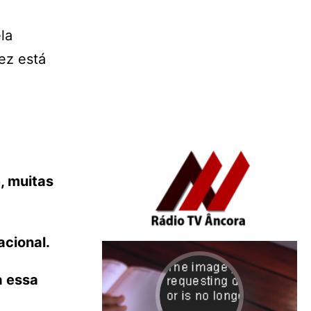
la
ez está
, muitas
acional.
a essa