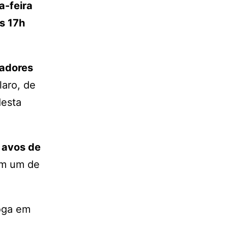
a-feira
às 17h
gadores
laro, de
desta
 avos de
sem um de
joga em