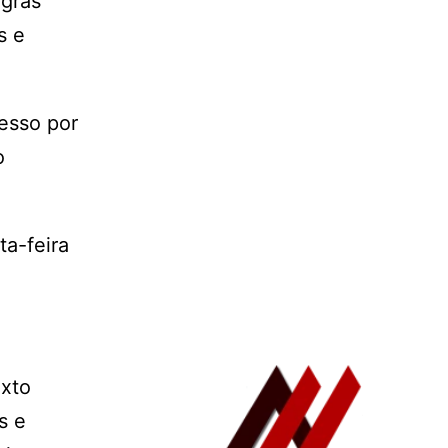
egras
s e
cesso por
o
ta-feira
exto
s e