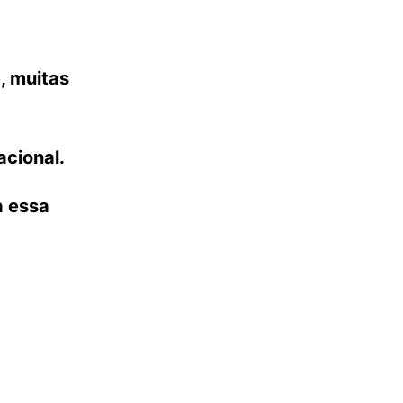
, muitas
acional.
a essa