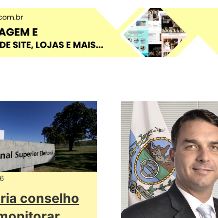
6
ria conselho
monitorar