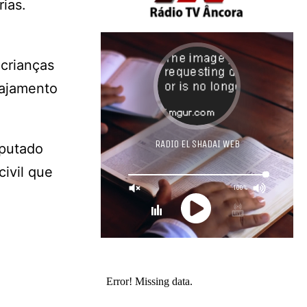
ias.
 crianças
gajamento
eputado
ivil que