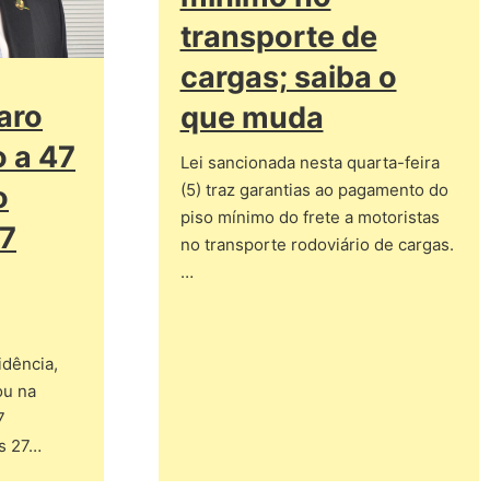
transporte de
cargas; saiba o
aro
que muda
o a 47
Lei sancionada nesta quarta-feira
o
(5) traz garantias ao pagamento do
piso mínimo do frete a motoristas
27
no transporte rodoviário de cargas.
…
idência,
ou na
7
s 27…