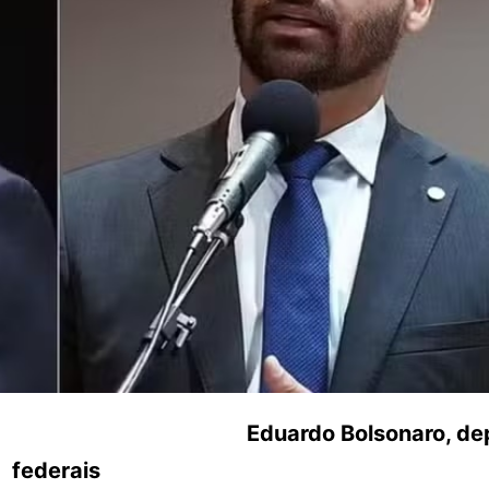
uardo Bolsonaro, deput
federais