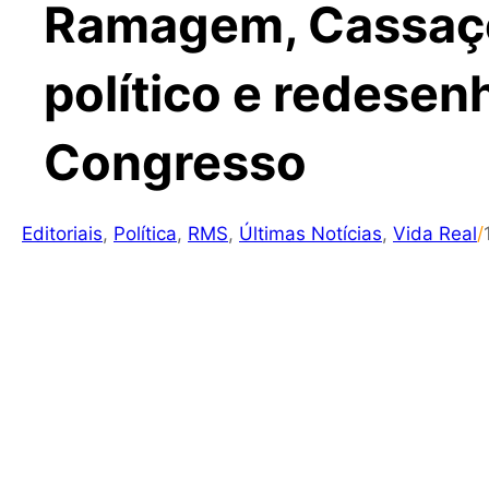
Ramagem, Cassaç
político e redesen
Congresso
Editoriais
,
Política
,
RMS
,
Últimas Notícias
,
Vida Real
/