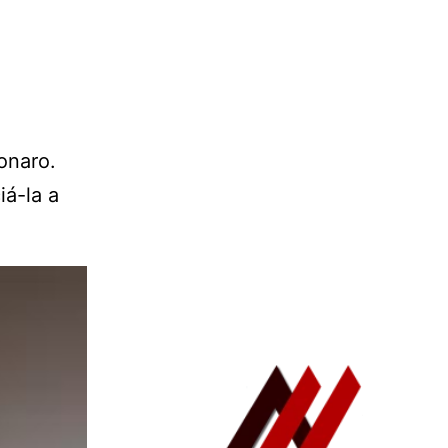
onaro.
iá-la a