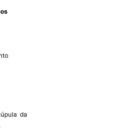
dos
nto
cúpula da
.