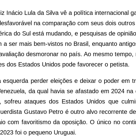
z Inácio Lula da Silva vê a política internacional 
 desfavorável na comparação com seus dois outros
érica do Sul está mudando, e pesquisas de opini
m a ser mais bem-vistos no Brasil, enquanto antigo
 avaliação desmoronar no país. Ao mesmo tempo,
es dos Estados Unidos pode favorecer o petista.
 esquerda perder eleições e deixar o poder em t
 Venezuela, da qual havia se afastado em 2024 na 
o, sofreu ataques dos Estados Unidos que culm
uerdista Gustavo Petro é outro alvo recorrente 
io com favoritismo da oposição. O único no cont
e 2023 foi o pequeno Uruguai.