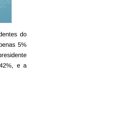
dentes do
apenas 5%
presidente
 42%, e a