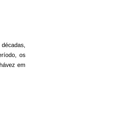
 décadas,
ríodo, os
 Chávez em