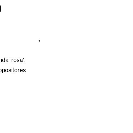
a
da rosa’,
opositores