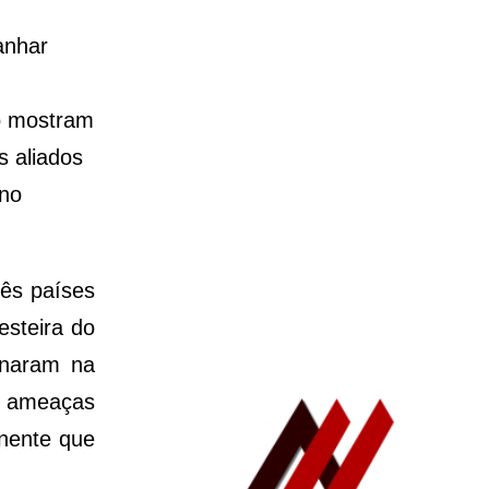
ganhar
ão mostram
s aliados
 no
rês países
esteira do
inaram na
de ameaças
inente que