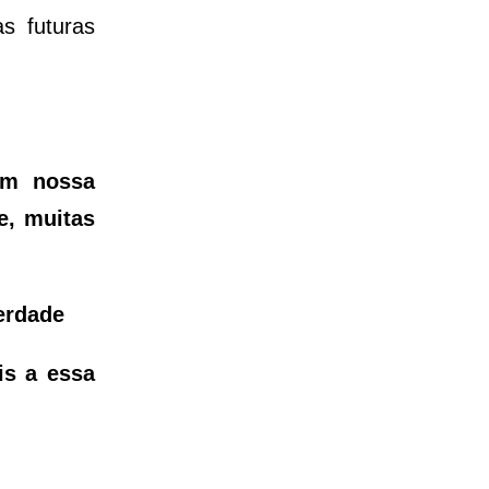
s futuras
em nossa
e, muitas
erdade
is a essa