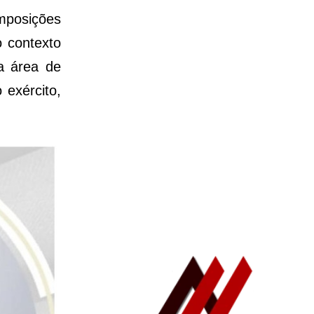
imposições
o contexto
a área de
exército,