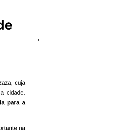
de
zaza, cuja
da cidade.
da para a
rtante na