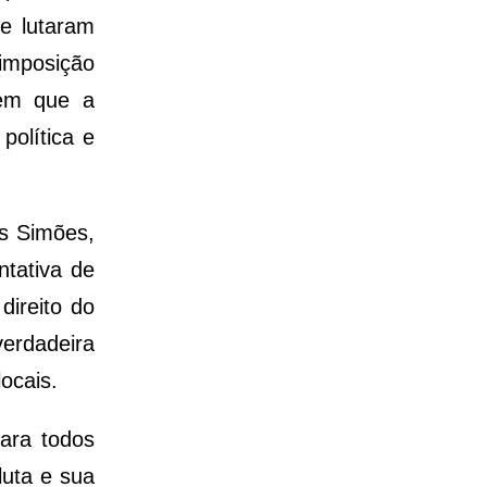
ue lutaram
 imposição
 em que a
política e
as Simões,
tativa de
direito do
erdadeira
ocais.
ara todos
luta e sua