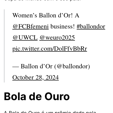
Women’s Ballon d’Or! A
@FCBfemeni
business!
#ballondor
@UWCL
@weuro2025
pic.twitter.com/DolFfvBbRr
— Ballon d’Or (@ballondor)
October 28, 2024
Bola de Ouro
A Bola de Ouro é um prêmio dado pela