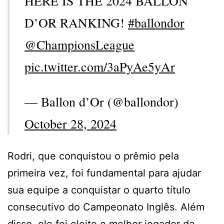
HERE IS THE 2024 BALLON
D’OR RANKING!
#ballondor
@ChampionsLeague
pic.twitter.com/3aPyAe5yAr
— Ballon d’Or (@ballondor)
October 28, 2024
Rodri, que conquistou o prêmio pela
primeira vez, foi fundamental para ajudar
sua equipe a conquistar o quarto título
consecutivo do Campeonato Inglês. Além
disso, ele foi eleito o melhor jogador da