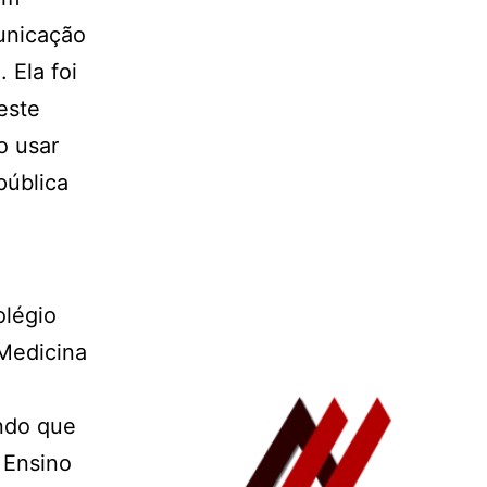
unicação
 Ela foi
este
o usar
pública
olégio
 Medicina
ndo que
 Ensino