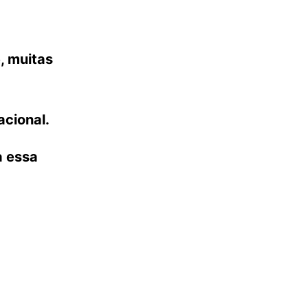
, muitas
acional.
a essa