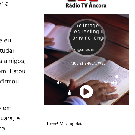
r a
e eu
tudar
s amigos,
em. Estou
afirmou.
o em
uara, e
ma