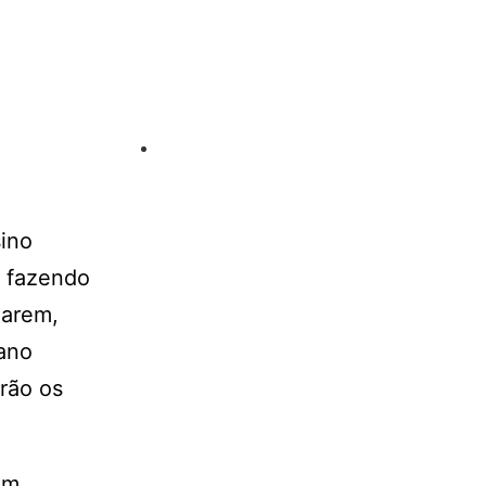
sino
m fazendo
narem,
ano
rão os
em