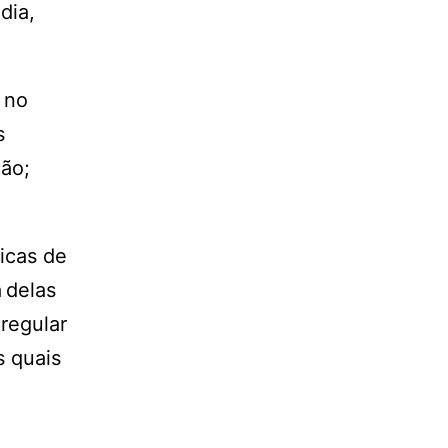
dia,
 no
s
ção;
licas de
 delas
 regular
s quais