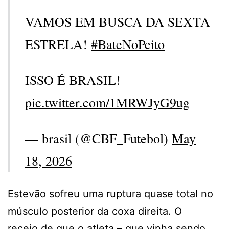
VAMOS EM BUSCA DA SEXTA
ESTRELA!
#BateNoPeito
ISSO É BRASIL!
pic.twitter.com/1MRWJyG9ug
— brasil (@CBF_Futebol)
May
18, 2026
Estevão sofreu uma ruptura quase total no
músculo posterior da coxa direita. O
receio de que o atleta – que vinha sendo