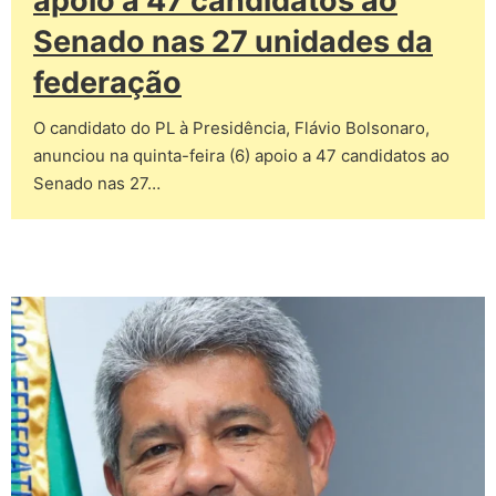
apoio a 47 candidatos ao
Senado nas 27 unidades da
federação
O candidato do PL à Presidência, Flávio Bolsonaro,
anunciou na quinta-feira (6) apoio a 47 candidatos ao
Senado nas 27…