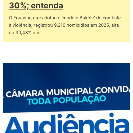
30%; entenda
O Equador, que adotou o 'modelo Bukele' de combate
à violência, registrou 9.216 homicídios em 2025, alta
de 30,48% em…