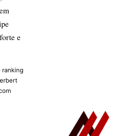
 em
ipe
forte e
 ranking
erbert
 com