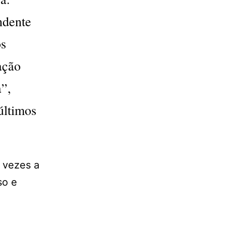
ndente
os
ação
”,
últimos
o vezes a
so e