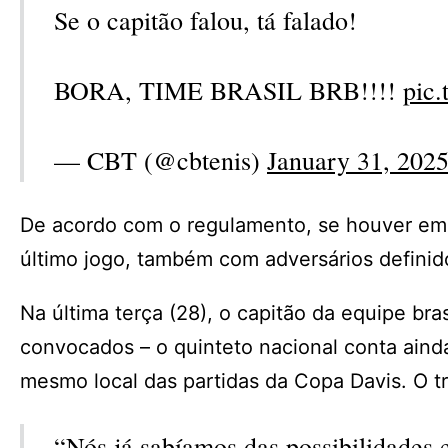
Se o capitão falou, tá falado!
BORA, TIME BRASIL BRB!!!!
pic
— CBT (@cbtenis)
January 31, 202
De acordo com o regulamento, se houver empa
último jogo, também com adversários definido
Na última terça (28), o capitão da equipe bra
convocados – o quinteto nacional conta aind
mesmo local das partidas da Copa Davis. O tre
“Nós já sabíamos das possibilidades e