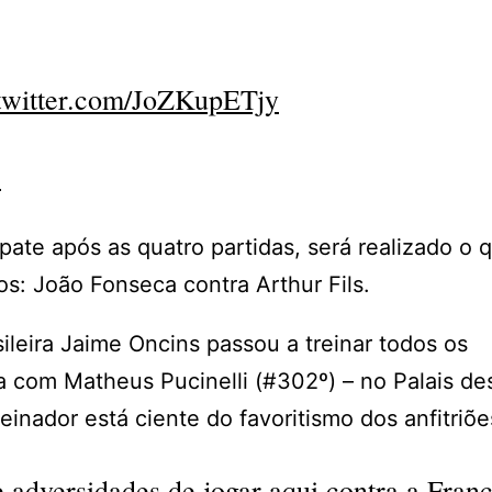
.twitter.com/JoZKupETjy
5
te após as quatro partidas, será realizado o q
s: João Fonseca contra Arthur Fils.
sileira Jaime Oncins passou a treinar todos os
a com Matheus Pucinelli (#302º) – no Palais de
inador está ciente do favoritismo dos anfitriõe
 adversidades de jogar aqui contra a Franç