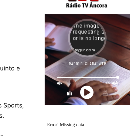
uinto e
s Sports,
s.
a.