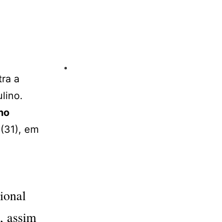
tra a
lino.
no
 (31), em
ional
, assim