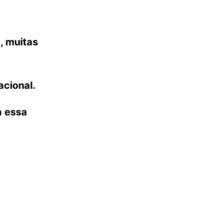
, muitas
acional.
a essa