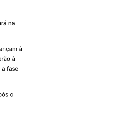
ará na
vançam à
arão à
 a fase
pós o