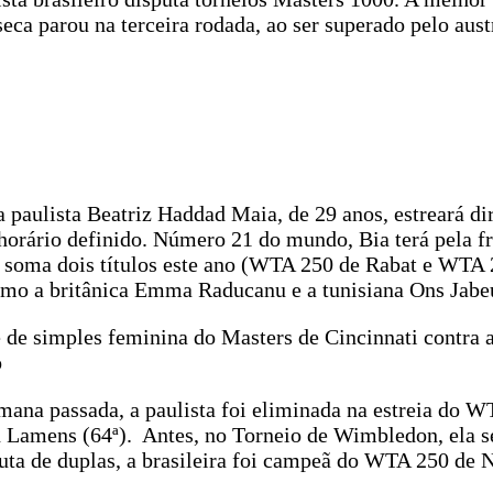
a parou na terceira rodada, ao ser superado pelo aust
 paulista Beatriz Haddad Maia, de 29 anos, estreará di
horário definido. Número 21 do mundo, Bia terá pela fr
a soma dois títulos este ano (WTA 250 de Rabat e WTA 
omo a britânica Emma Raducanu e a tunisiana Ons Jabe
e de simples feminina do Masters de Cincinnati contra 
o
mana passada, a paulista foi eliminada na estreia do 
n Lamens (64ª). Antes, no Torneio de Wimbledon, ela s
puta de duplas, a brasileira foi campeã do WTA 250 de