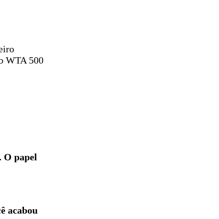
eiro
 do WTA 500
. O papel
cê acabou