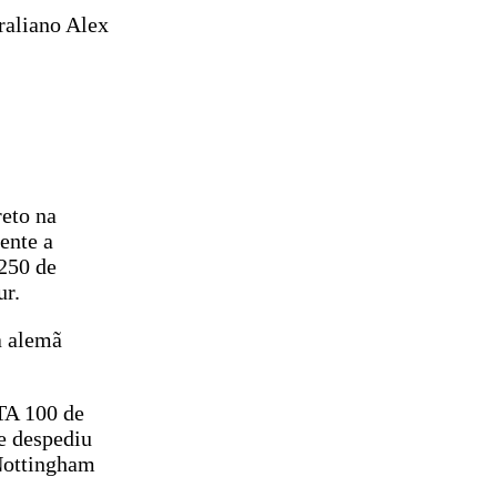
raliano Alex
reto na
ente a
250 de
ur.
a alemã
WTA 100 de
e despediu
 Nottingham