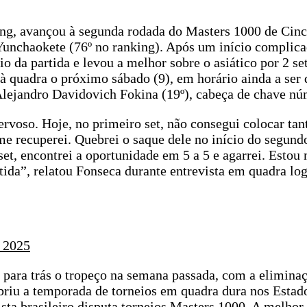
ing, avançou à segunda rodada do Masters 1000 de Cinc
 Yunchaokete (76º no ranking). Após um início complica
o da partida e levou a melhor sobre o asiático por 2 se
a à quadra o próximo sábado (9), em horário ainda a ser 
 Alejandro Davidovich Fokina (19º), cabeça de chave nú
voso. Hoje, no primeiro set, não consegui colocar tant
 recuperei. Quebrei o saque dele no início do segundo
t, encontrei a oportunidade em 5 a 5 e agarrei. Estou 
tida”, relatou Fonseca durante entrevista em quadra lo
, 2025
 para trás o tropeço na semana passada, com a elimina
briu a temporada de torneios em quadra dura nos Estad
sta brasileiro disputa torneios Masters 1000. A melhor