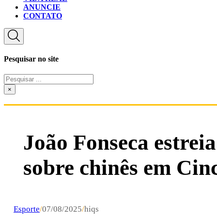
ANUNCIE
CONTATO
Pesquisar no site
Pesquisar
...
×
João Fonseca estreia
sobre chinês em Cin
Esporte
/
07/08/2025
/
hiqs