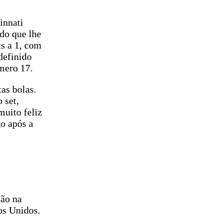
innati
do que lhe
ts a 1, com
definido
mero 17.
as bolas.
 set,
muito feliz
go após a
ção na
os Unidos.