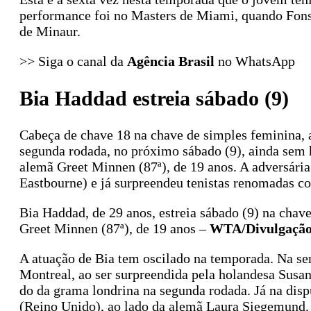
performance foi no Masters de Miami, quando Fonsec
de Minaur.
>> Siga o canal da
Agência Brasil
no WhatsApp
Bia Haddad estreia sábado (9)
Cabeça de chave 18 na chave de simples feminina, a
segunda rodada, no próximo sábado (9), ainda sem 
alemã Greet Minnen (87ª), de 19 anos. A adversári
Eastbourne) e já surpreendeu tenistas renomadas c
Bia Haddad, de 29 anos, estreia sábado (9) na chav
Greet Minnen (87ª), de 19 anos –
WTA/Divulgaçã
A atuação de Bia tem oscilado na temporada. Na se
Montreal, ao ser surpreendida pela holandesa Susa
do da grama londrina na segunda rodada. Já na dis
(Reino Unido), ao lado da alemã Laura Siegemund.