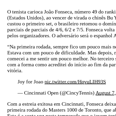
O tenista carioca João Fonseca, número 49 do rank
(Estados Unidos), ao vencer de virada o chinês Bu
custou o primeiro set, o brasileiro retomou o domíni
parciais de parciais de 4/6, 6/2 e 7/5. Fonseca volt
pelos organizadores. O adversário será o espanhol
“Na primeira rodada, sempre fico um pouco mais ner
Estava com um pouco de dificuldade. Mas depois, me
comecei a me sentir um pouco melhor. No terceiro se
com a forma como acreditei do início ao fim da par
vitória.
Joy for Joao
pic.twitter.com/HqvuLIH93S
— Cincinnati Open (@CincyTennis)
August 7
Com a estreia exitosa em Cincinnati, Fonseca deixa
primeira rodada do Masters 1000 de Toronto, que a
Esta é a sexta vez nesta temporada que o jovem teni