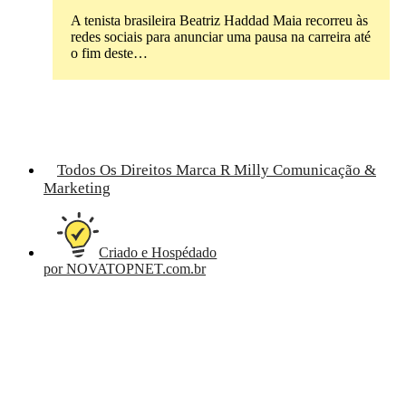
A tenista brasileira Beatriz Haddad Maia recorreu às
redes sociais para anunciar uma pausa na carreira até
o fim deste…
Todos Os Direitos Marca R Milly Comunicação &
Marketing
Criado e Hospédado
por NOVATOPNET.com.br