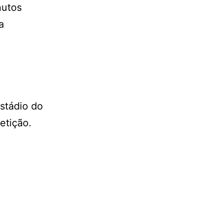
nutos
a
estádio do
etição.