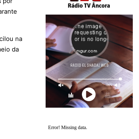
 por
arante
cilou na
meio da