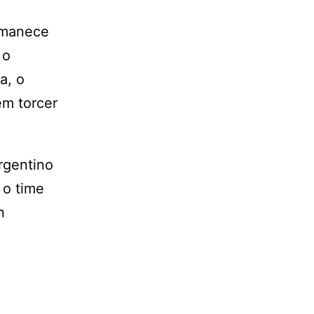
rmanece
 o
a, o
ém torcer
rgentino
 o time
n