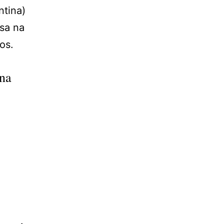
ntina)
sa na
os.
na