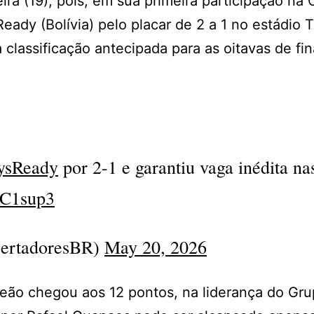
eira (19), pois, em sua primeira participação na
eady (Bolívia) pelo placar de 2 a 1 no estádio T
classificação antecipada para as oitavas de fin
ysReady
por 2-1 e garantiu vaga inédita na
BC1sup3
ertadoresBR)
May 20, 2026
 Leão chegou aos 12 pontos, na liderança do Gr