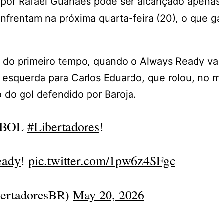
por Rafael Guanaes pode ser alcançado apenas
nfrentam na próxima quarta-feira (20), o que g
os do primeiro tempo, quando o Always Ready va
a esquerda para Carlos Eduardo, que rolou, no 
 do gol defendido por Baroja.
EBOL
#Libertadores
!
eady
!
pic.twitter.com/1pw6z4SFgc
ertadoresBR)
May 20, 2026