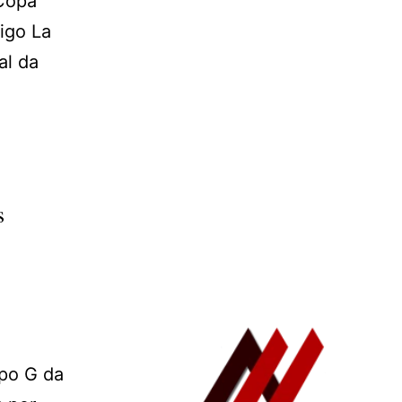
 Copa
igo La
al da
s
upo G da