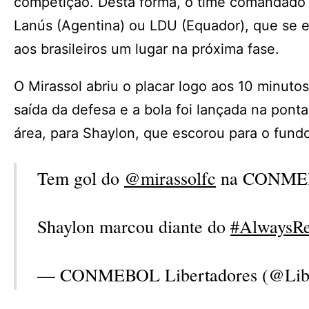
competição. Desta forma, o time comandado 
Lanús (Agentina) ou LDU (Equador), que se e
aos brasileiros um lugar na próxima fase.
O Mirassol abriu o placar logo aos 10 minut
saída da defesa e a bola foi lançada na pont
área, para Shaylon, que escorou para o fundo
Tem gol do
@mirassolfc
na CONM
Shaylon marcou diante do
#AlwaysR
— CONMEBOL Libertadores (@Lib