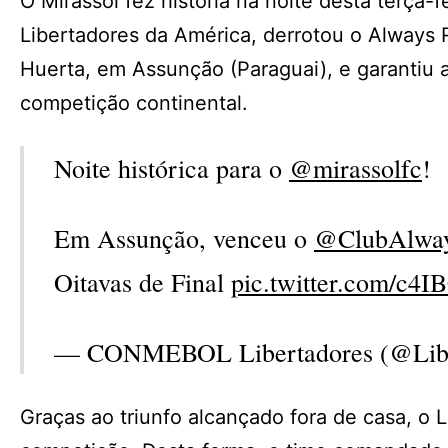
O Mirassol fez história na noite desta terça-f
Libertadores da América, derrotou o Always R
Huerta, em Assunção (Paraguai), e garantiu a 
competição continental.
Noite histórica para o
@mirassolfc
!
Em Assunção, venceu o
@ClubAlwa
Oitavas de Final
pic.twitter.com/c4I
— CONMEBOL Libertadores (@Lib
Graças ao triunfo alcançado fora de casa, o