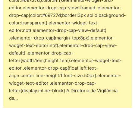
color:#69727d;color:#fff}.elementor-widget-text-
editor.elementor-drop-cap-view-framed .elementor-
drop-cap{color:#69727d;border:3px solid;background-
color:transparent}.elementor-widget-text-
editor:not(.elementor-drop-cap-view-default)
.elementor-drop-cap{margin-top:8px}.elementor-
widget-text-editor:not(.elementor-drop-cap-view-
default) .elementor-drop-cap-
letter{width:1em;height:1em}.elementor-widget-text-
editor .elementor-drop-cap{float:left;text-
align:center;line-height:1;font-size:50px}.elementor-
widget-text-editor .elementor-drop-cap-
letter{display:inline-block} A Diretoria de Vigilância
da…