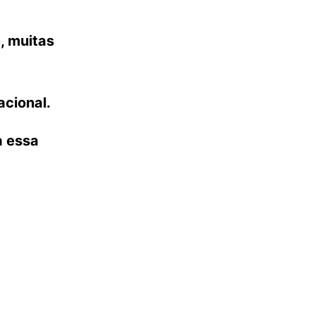
, muitas
acional.
a essa