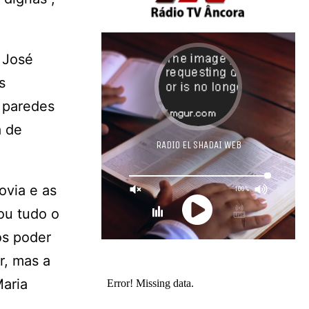
 José
s
s paredes
a de
ovia e as
ou tudo o
os poder
r, mas a
Maria