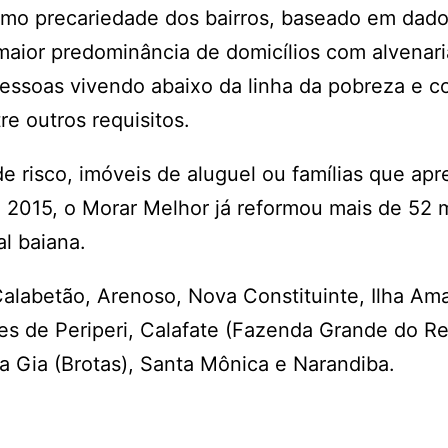
como precariedade dos bairros, baseado em dad
aior predominância de domicílios com alvenar
essoas vivendo abaixo da linha da pobreza e c
re outros requisitos.
 risco, imóveis de aluguel ou famílias que ap
e 2015, o Morar Melhor já reformou mais de 52 m
l baiana.
Calabetão, Arenoso, Nova Constituinte, Ilha Ama
es de Periperi, Calafate (Fazenda Grande do Ret
a Gia (Brotas), Santa Mônica e Narandiba.