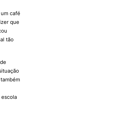
 um café
izer que
cou
al tão
 de
situação
a também
A escola