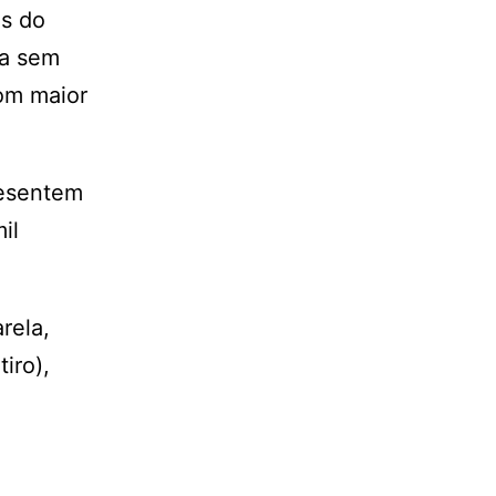
os do
ia sem
om maior
resentem
il
rela,
iro),