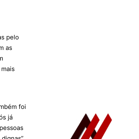
as pelo
m as
em
 mais
ambém foi
ós já
 pessoas
 dignas”,