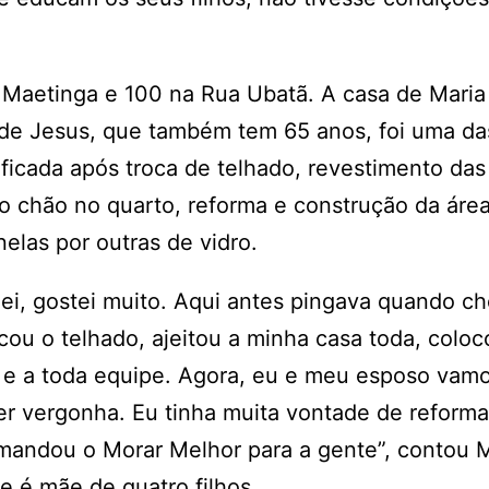
 Maetinga e 100 na Rua Ubatã. A casa de Maria
 de Jesus, que também tem 65 anos, foi uma da
ficada após troca de telhado, revestimento da
do chão no quarto, reforma e construção da áre
nelas por outras de vidro.
i, gostei muito. Aqui antes pingava quando ch
cou o telhado, ajeitou a minha casa toda, coloc
a e a toda equipe. Agora, eu e meu esposo vam
er vergonha. Eu tinha muita vontade de reforma
 mandou o Morar Melhor para a gente”, contou 
e é mãe de quatro filhos.