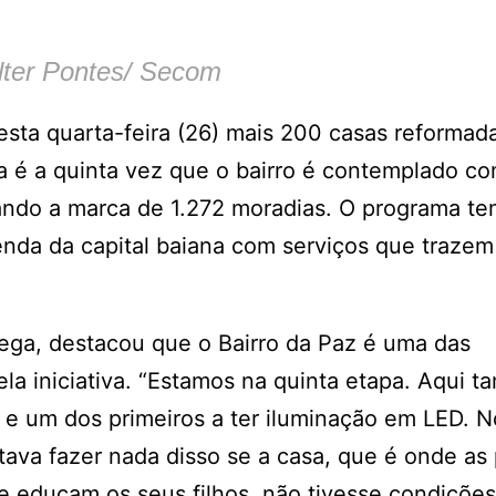
lter Pontes/ Secom
esta quarta-feira (26) mais 200 casas reformad
a é a quinta vez que o bairro é contemplado co
çando a marca de 1.272 moradias. O programa t
enda da capital baiana com serviços que trazem
rega, destacou que o Bairro da Paz é uma das
la iniciativa. “Estamos na quinta etapa. Aqui t
l e um dos primeiros a ter iluminação em LED. N
tava fazer nada disso se a casa, que é onde as
e educam os seus filhos, não tivesse condições