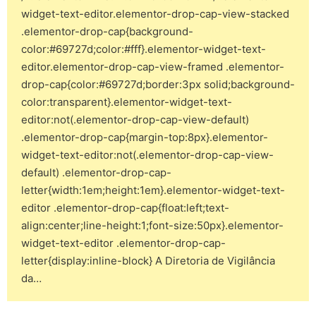
widget-text-editor.elementor-drop-cap-view-stacked
.elementor-drop-cap{background-
color:#69727d;color:#fff}.elementor-widget-text-
editor.elementor-drop-cap-view-framed .elementor-
drop-cap{color:#69727d;border:3px solid;background-
color:transparent}.elementor-widget-text-
editor:not(.elementor-drop-cap-view-default)
.elementor-drop-cap{margin-top:8px}.elementor-
widget-text-editor:not(.elementor-drop-cap-view-
default) .elementor-drop-cap-
letter{width:1em;height:1em}.elementor-widget-text-
editor .elementor-drop-cap{float:left;text-
align:center;line-height:1;font-size:50px}.elementor-
widget-text-editor .elementor-drop-cap-
letter{display:inline-block} A Diretoria de Vigilância
da…