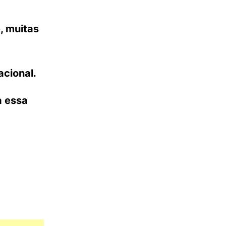
, muitas
acional.
a essa