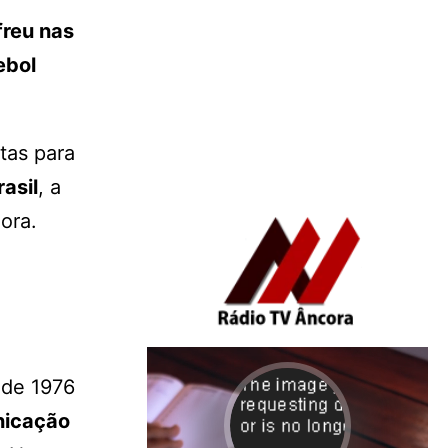
freu nas
ebol
stas para
asil
, a
ora.
 de 1976
nicação