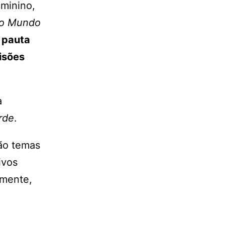
eminino,
o Mundo
 pauta
isões
a
rde
.
são temas
ivos
amente,
e