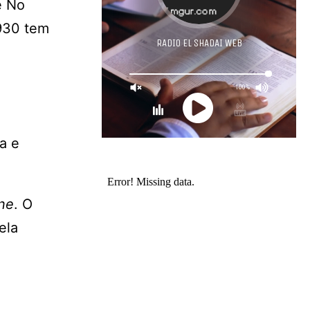
e No
930 tem
a e
ne
. O
ela