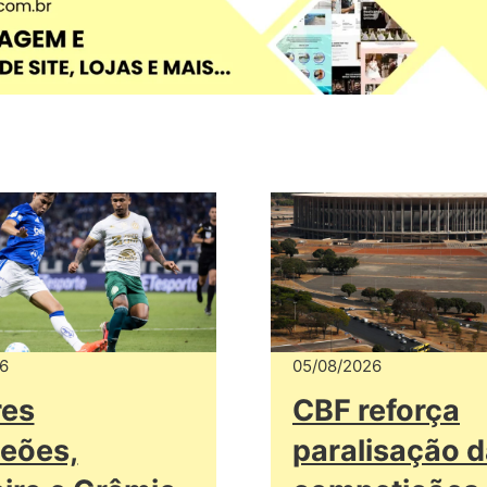
6
05/08/2026
res
CBF reforça
eões,
paralisação 