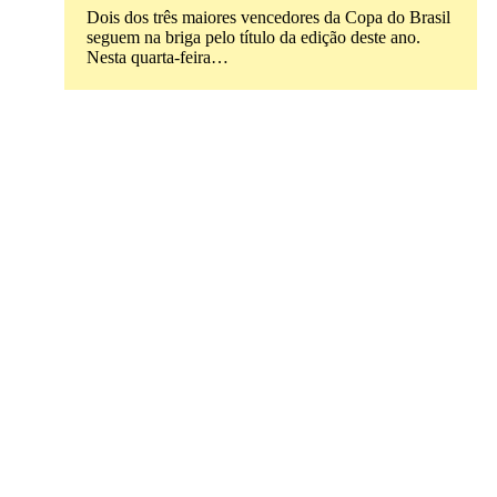
Dois dos três maiores vencedores da Copa do Brasil
seguem na briga pelo título da edição deste ano.
Nesta quarta-feira…