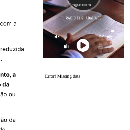
 com a
 reduzida
.
nto, a
o da
ção ou
ção da
de