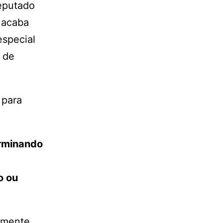
deputado
 acaba
especial
 de
 para
erminando
o ou
lmente