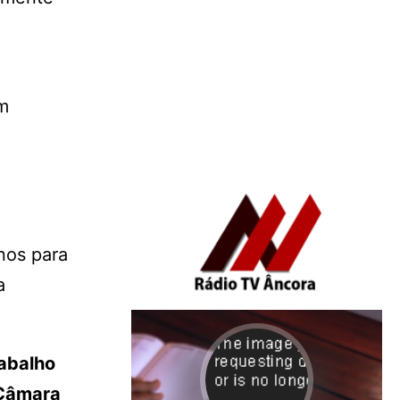
em
nos para
a
.
rabalho
 Câmara