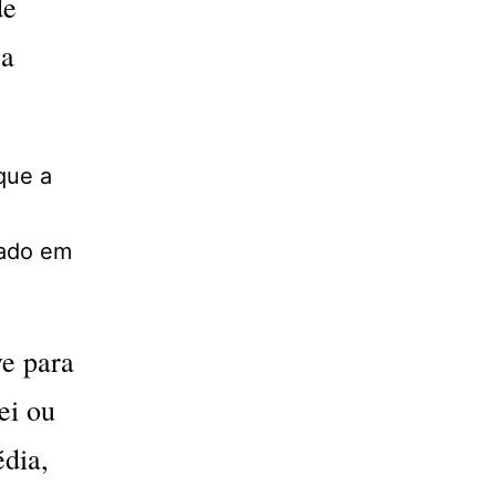
de
 a
que a
zado em
ve para
ei ou
dia,