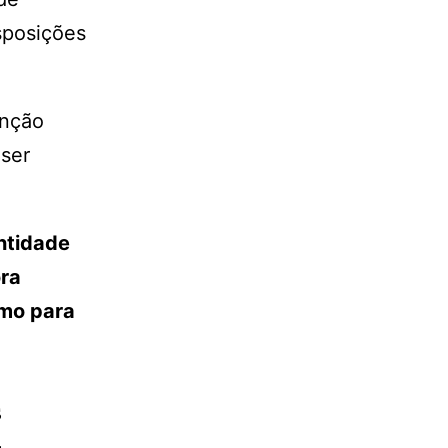
sposições
enção
ser
ntidade
ora
smo para
s