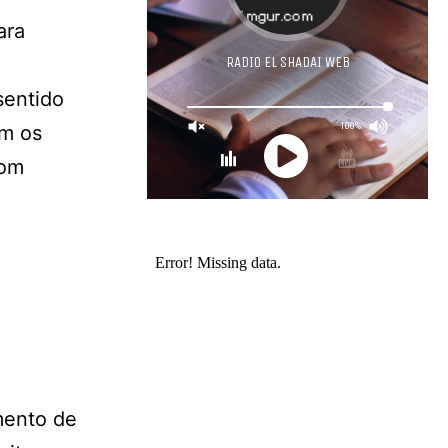
ara
sentido
om os
com
mento de