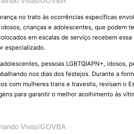
rnando Vivas/GOVBA
urança no trato às ocorrências específicas env
idosos, crianças e adolescentes, que podem te
o colocados em escalas de serviço recebem essa
r especializado.
 e adolescentes, pessoas LGBTQIAPN+, idosos, 
abalhando nos dias dos festejos. Durante a for
os com mulheres trans e travestis, revisam o E
ens para garantir o melhor acolhimento às víti
rnando Vivas/GOVBA