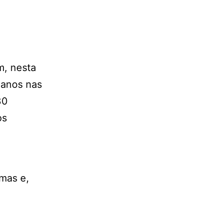
m, nesta
manos nas
30
os
a
imas e,