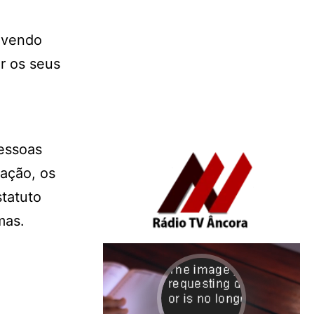
olvendo
r os seus
pessoas
mação, os
statuto
mas.