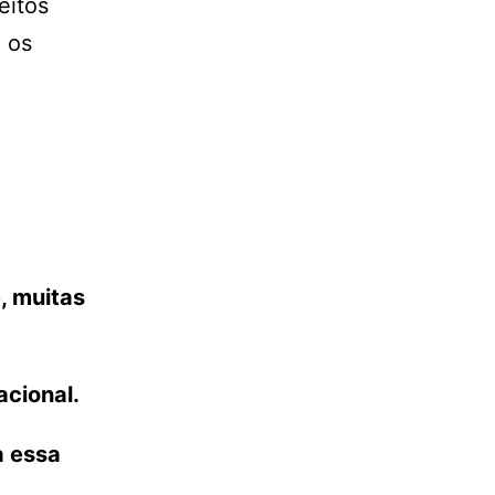
eitos
 os
, muitas
acional.
a essa