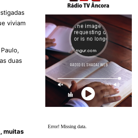
stigadas
ue viviam
 Paulo,
das duas
, muitas