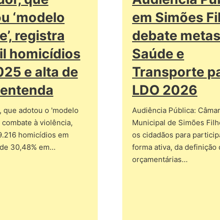
u ‘modelo
em Simões Fi
’, registra
debate metas
il homicídios
Saúde e
25 e alta de
Transporte p
 entenda
LDO 2026
, que adotou o 'modelo
Audiência Pública: Câma
 combate à violência,
Municipal de Simões Fil
9.216 homicídios em
os cidadãos para partici
a de 30,48% em…
forma ativa, da definição
orçamentárias…