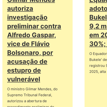
autoriza
adoto
investigação
Bukele
preliminar contra
9,2 m
Alfredo Gaspar,
em 20
vice de Flávio
30%;
Bolsonaro, por
O Equador
Bukele' de
acusação de
registrou 
estupro de
2025, alt
vulnerável
O ministro Gilmar Mendes, do
Supremo Tribunal Federal,
autorizou a abertura de
procedimento preliminar de