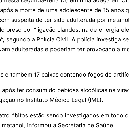
ção nesta segunda-feira (5) em uma adega em C
a, após a morte de uma adolescente de 15 anos q
com suspeita de ter sido adulterada por metano
o preso por “ligação clandestina de energia elé
, segundo a Polícia Civil. A polícia investiga se
avam adulteradas e poderiam ter provocado a m
s e também 17 caixas contendo fogos de artifíc
 após ter consumido bebidas alcoólicas na vira
gação no Instituto Médico Legal (IML).
tro óbitos estão sendo investigados em todo o
r metanol, informou a Secretaria de Saúde.