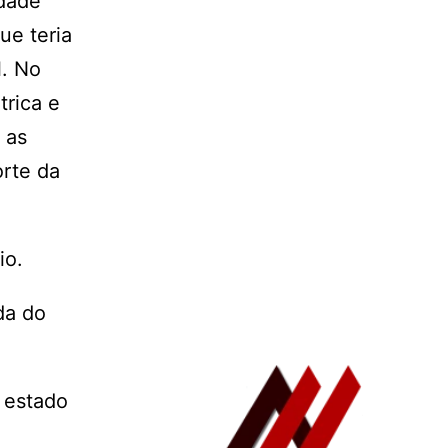
idade
ue teria
l. No
trica e
 as
orte da
io.
da do
 estado