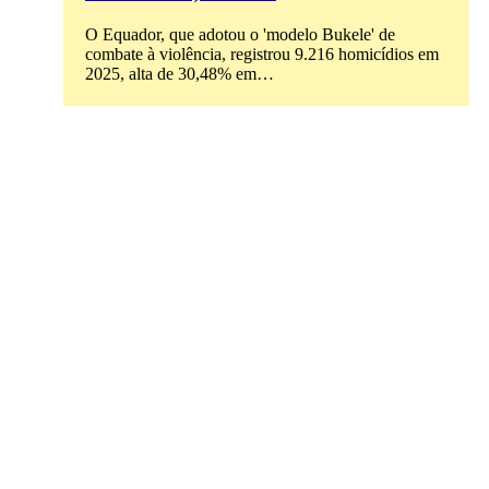
O Equador, que adotou o 'modelo Bukele' de
combate à violência, registrou 9.216 homicídios em
2025, alta de 30,48% em…