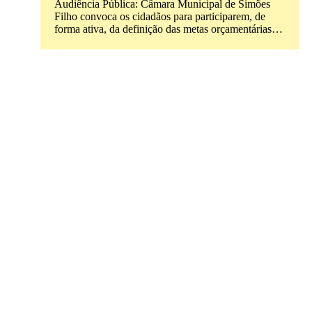
Audiência Pública: Câmara Municipal de Simões
Filho convoca os cidadãos para participarem, de
forma ativa, da definição das metas orçamentárias…