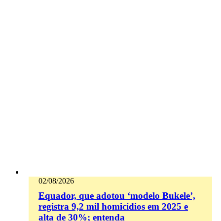
02/08/2026
Equador, que adotou ‘modelo Bukele’,
registra 9,2 mil homicídios em 2025 e
alta de 30%; entenda