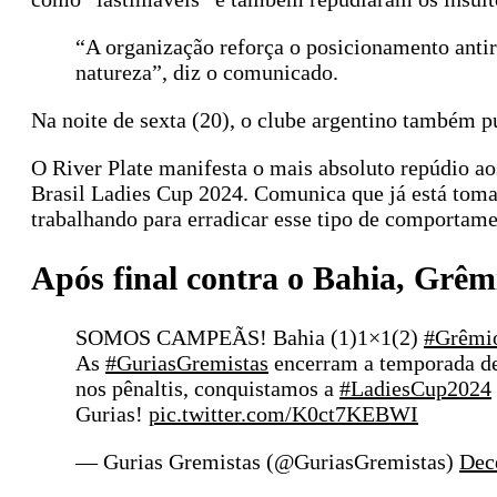
“A organização reforça o posicionamento antirr
natureza”, diz o comunicado.
Na noite de sexta (20), o clube argentino também 
O River Plate manifesta o mais absoluto repúdio ao
Brasil Ladies Cup 2024. Comunica que já está toma
trabalhando para erradicar esse tipo de comportame
Após final contra o Bahia, Grê
SOMOS CAMPEÃS! Bahia (1)1×1(2)
#Grêmi
As
#GuriasGremistas
encerram a temporada de
nos pênaltis, conquistamos a
#LadiesCup2024
Gurias!
pic.twitter.com/K0ct7KEBWI
— Gurias Gremistas (@GuriasGremistas)
Dec