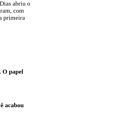
Dias abriu o
haram, com
la primeira
. O papel
cê acabou