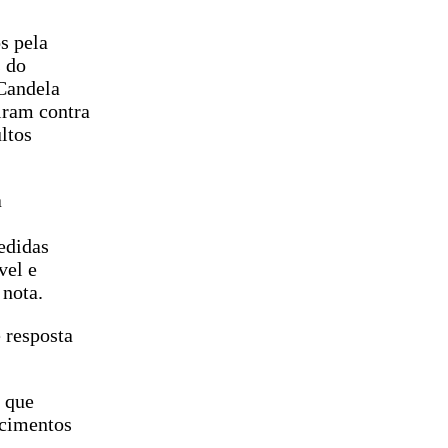
s pela
s do
Candela
iram contra
ltos
a
edidas
vel e
 nota.
 resposta
o que
ecimentos