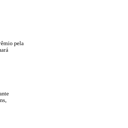
rêmio pela
uará
ante
ns,