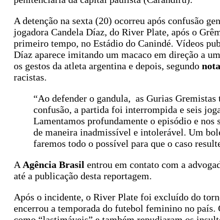
A detenção na sexta (20) ocorreu após confusão gen
jogadora Candela Díaz, do River Plate, após o Grê
primeiro tempo, no Estádio do Canindé. Vídeos p
Díaz aparece imitando um macaco em direção a um 
os gestos da atleta argentina e depois, segundo
not
racistas.
“Ao defender o gandula, as Gurias Gremistas 
confusão, a partida foi interrompida e seis jo
Lamentamos profundamente o episódio e nos so
de maneira inadmissível e intolerável. Um bole
faremos todo o possível para que o caso resul
A
Agência Brasil
entrou em contato com a advogada
até a publicação desta reportagem.
Após o incidente, o River Plate foi excluído do tor
encerrou a temporada do futebol feminino no país.
como “lastimáveis” e também repudiaram os insulto