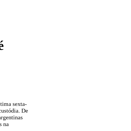
é
ltima sexta-
custódia. De
argentinas
s na