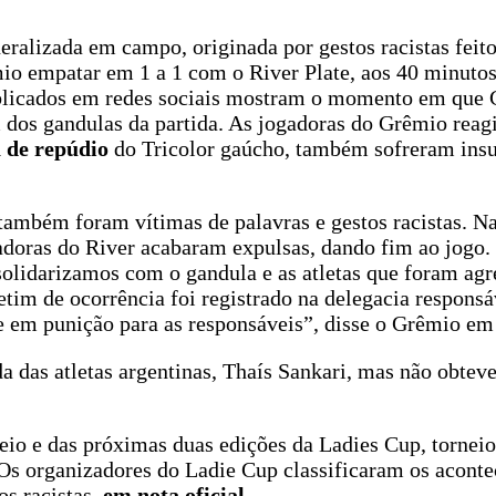
eralizada em campo, originada por gestos racistas feito
mio empatar em 1 a 1 com o River Plate, aos 40 minuto
ublicados em redes sociais mostram o momento em que 
dos gandulas da partida. As jogadoras do Grêmio reag
a de repúdio
do Tricolor gaúcho, também sofreram insu
também foram vítimas de palavras e gestos racistas. N
gadoras do River acabaram expulsas, dando fim ao jogo.
lidarizamos com o gandula e as atletas que foram agr
tim de ocorrência foi registrado na delegacia responsá
te em punição para as responsáveis”, disse o Grêmio em
 das atletas argentinas, Thaís Sankari, mas não obteve
neio e das próximas duas edições da Ladies Cup, tornei
 Os organizadores do Ladie Cup classificaram os acont
s racistas,
em nota oficial.