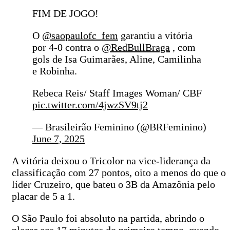
FIM DE JOGO!
O
@saopaulofc_fem
garantiu a vitória
por 4-0 contra o
@RedBullBraga
, com
gols de Isa Guimarães, Aline, Camilinha
e Robinha.
Rebeca Reis/ Staff Images Woman/ CBF
pic.twitter.com/4jwzSV9tj2
— Brasileirão Feminino (@BRFeminino)
June 7, 2025
A vitória deixou o Tricolor na vice-liderança da
classificação com 27 pontos, oito a menos do que o
líder Cruzeiro, que bateu o 3B da Amazônia pelo
placar de 5 a 1.
O São Paulo foi absoluto na partida, abrindo o
placar aos 17 minutos do primeiro tempo, quando