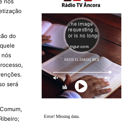
 e nos
etização
ção do
aquele
 nós
processo,
venções.
so será
m Comum,
Ribeiro;