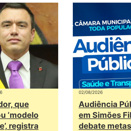
6
02/08/2026
or, que
Audiência Pú
u ‘modelo
em Simões Fi
’, registra
debate metas