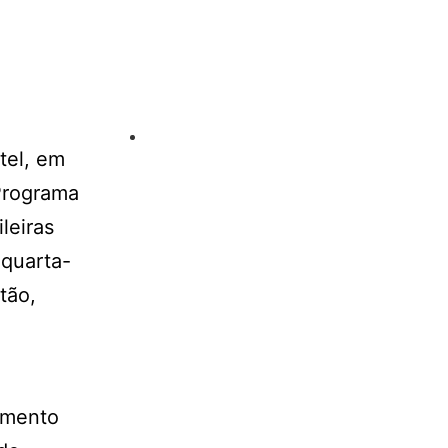
tel, em
 Programa
leiras
 quarta-
tão,
,
amento