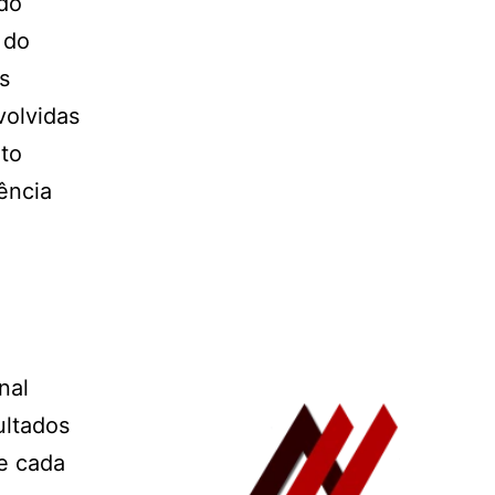
ndo
 do
s
volvidas
nto
ência
nal
ultados
de cada