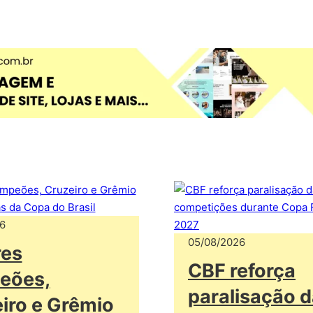
6
05/08/2026
res
CBF reforça
eões,
paralisação 
iro e Grêmio