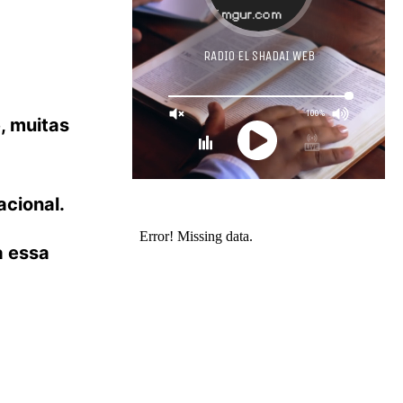
, muitas
acional.
a essa