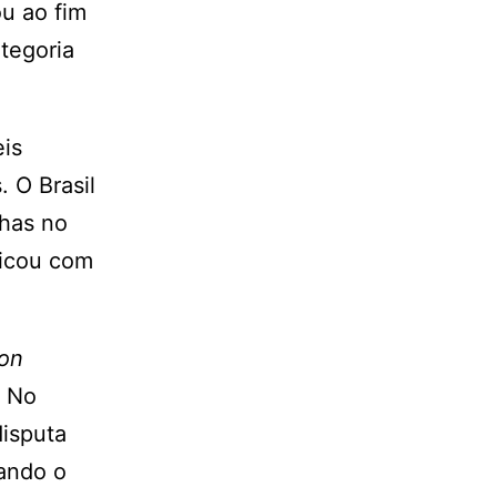
u ao fim
tegoria
eis
. O Brasil
lhas no
ficou com
on
. No
disputa
ando o