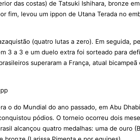
erior das costas) de Tatsuki Ishihara, bronze em
 por fim, levou um ippon de Utana Terada no em
azaquistão (quatro lutas a zero). Em seguida, p
 3 a 3 e um duelo extra foi sorteado para defi
rasileiros superaram a França, atual bicampeã 
App
ra o do Mundial do ano passado, em Abu Dhabi
onquistou pódios. O torneio ocorreu dois mese
rasil alcançou quatro medalhas: uma de ouro (B
e bronze (Larissa Pimenta e por equipes).