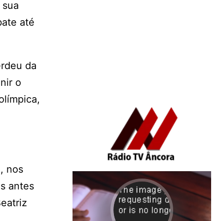
 sua
bate até
erdeu da
nir o
olímpica,
, nos
s antes
eatriz