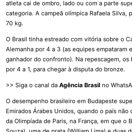
atleta cai de ombro, lado ou com a parte sup
categoria. A campeã olímpica Rafaela Silva,
70 kg.
O Brasil tinha estreado com vitória sobre o C
Alemanha por 4 a 3 (as equipes empataram em
ganhador do confronto). Na repescagem, os b
por 4 a 1, para chegar à disputa do bronze.
>> Siga o canal da
Agência Brasil
no Whats
O desempenho brasileiro em Budapeste supe
Emirados Árabes Unidos, quando o país não c
da Olimpíada de Paris, na França, em que o B
Souza), uma de prata (William Lima) e duas d