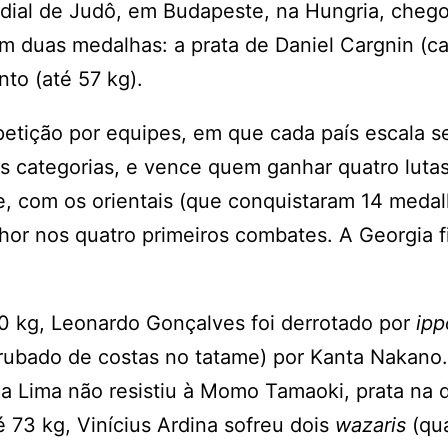
dial de Judô, em Budapeste, na Hungria, chego
om duas medalhas: a prata de Daniel Cargnin (ca
nto (até 57 kg).
petição por equipes, em que cada país escala s
es categorias, e vence quem ganhar quatro lutas
e, com os orientais (que conquistaram 14 meda
hor nos quatro primeiros combates. A Georgia 
90 kg, Leonardo Gonçalves foi derrotado por
ipp
errubado de costas no tatame) por Kanta Nakano
ca Lima não resistiu à Momo Tamaoki, prata na 
é 73 kg, Vinícius Ardina sofreu dois
wazaris
(qu