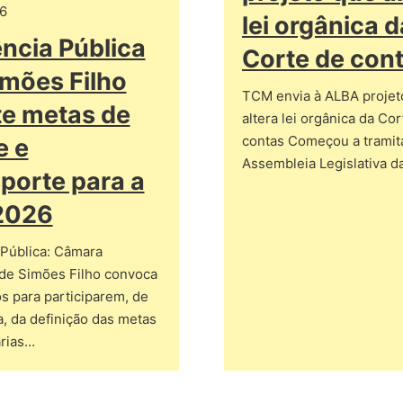
6
lei orgânica d
ncia Pública
Corte de con
mões Filho
TCM envia à ALBA projet
e metas de
altera lei orgânica da Co
contas Começou a tramita
e e
Assembleia Legislativa 
porte para a
2026
 Pública: Câmara
 de Simões Filho convoca
s para participarem, de
a, da definição das metas
rias…