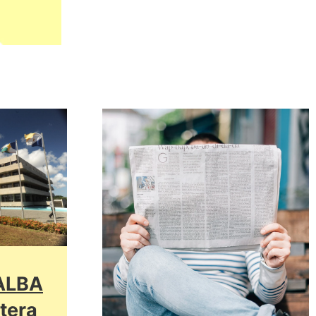
 ALBA
ltera