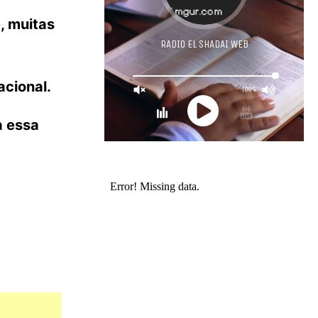
, muitas
acional.
a essa