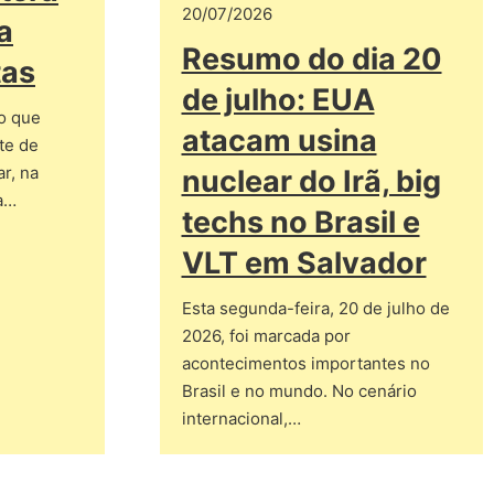
20/07/2026
a
Resumo do dia 20
tas
de julho: EUA
o que
atacam usina
rte de
r, na
nuclear do Irã, big
da…
techs no Brasil e
VLT em Salvador
Esta segunda-feira, 20 de julho de
2026, foi marcada por
acontecimentos importantes no
Brasil e no mundo. No cenário
internacional,…