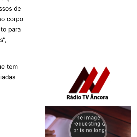
essos de
so corpo
to para
s”,
ue tem
liadas