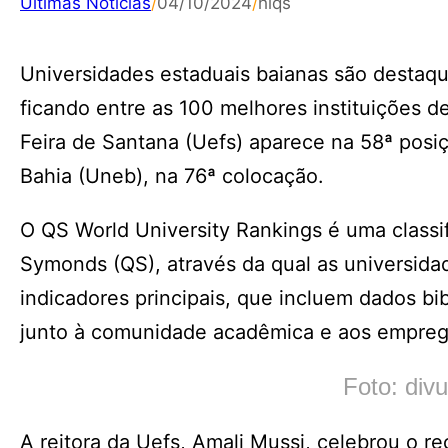
Últimas Notícias
/
04/10/2024
/
hiqs
Universidades estaduais baianas são destaqu
ficando entre as 100 melhores instituições d
Feira de Santana (Uefs) aparece na 58ª posi
Bahia (Uneb), na 76ª colocação.
O QS World University Rankings é uma classif
Symonds (QS), através da qual as universida
indicadores principais, que incluem dados bi
junto à comunidade acadêmica e aos empreg
Foto: di
A reitora da Uefs, Amali Mussi, celebrou o 