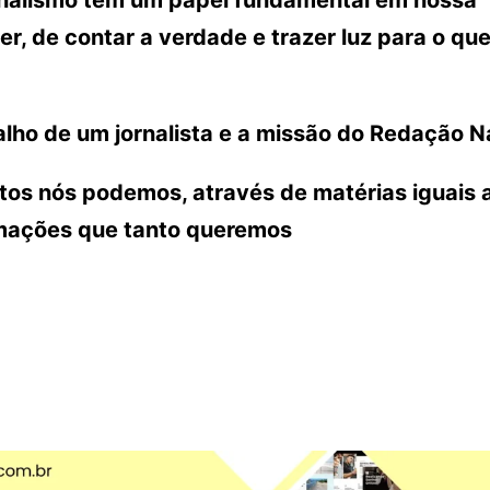
ornalismo tem um papel fundamental em nossa
r, de contar a verdade e trazer luz para o que
lho de um jornalista e a missão do Redação N
ntos nós podemos, através de matérias iguais 
rmações que tanto queremos