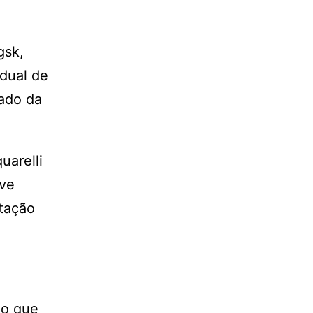
gsk,
adual de
tado da
uarelli
ove
utação
ão que