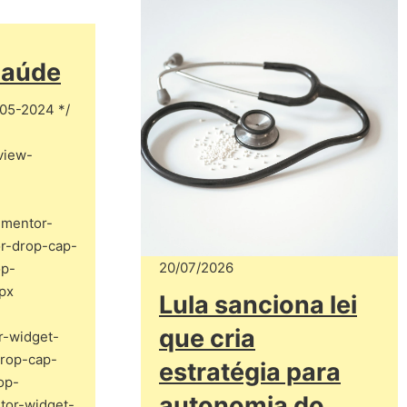
Saúde
-05-2024 */
view-
lementor-
or-drop-cap-
20/07/2026
op-
px
Lula sanciona lei
que cria
r-widget-
drop-cap-
estratégia para
op-
autonomia do
tor-widget-