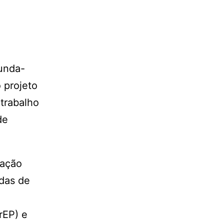
unda-
 projeto
 trabalho
de
mação
odas de
rEP) e