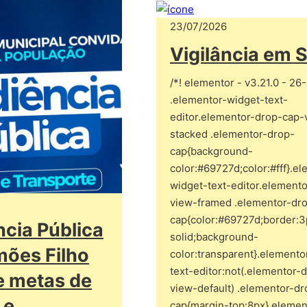
23/07/2026
Vigilância em 
/*! elementor - v3.21.0 - 26
.elementor-widget-text-
editor.elementor-drop-cap-
stacked .elementor-drop-
cap{background-
color:#69727d;color:#fff}.e
widget-text-editor.element
view-framed .elementor-dr
cap{color:#69727d;border:3
cia Pública
solid;background-
mões Filho
color:transparent}.elemento
text-editor:not(.elementor-
e metas de
view-default) .elementor-dr
 e
cap{margin-top:8px}.elemen