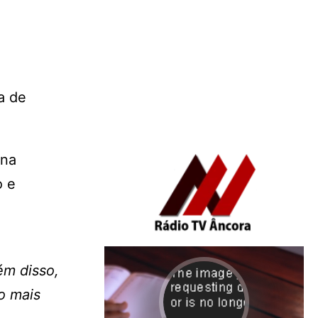
a de
 na
o e
ém disso,
o mais