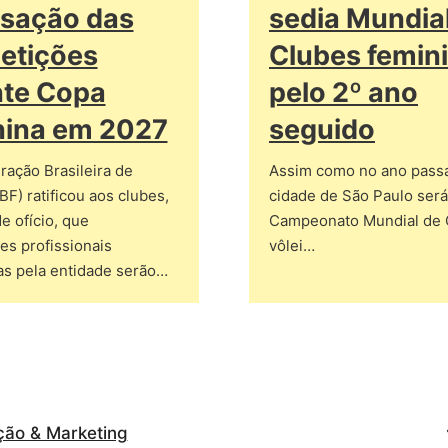
isação das
sedia Mundia
etições
Clubes femin
nte Copa
pelo 2º ano
nina em 2027
seguido
ação Brasileira de
Assim como no ano passa
BF) ratificou aos clubes,
cidade de São Paulo será
e ofício, que
Campeonato Mundial de 
s profissionais
vôlei…
as pela entidade serão…
ção & Marketing