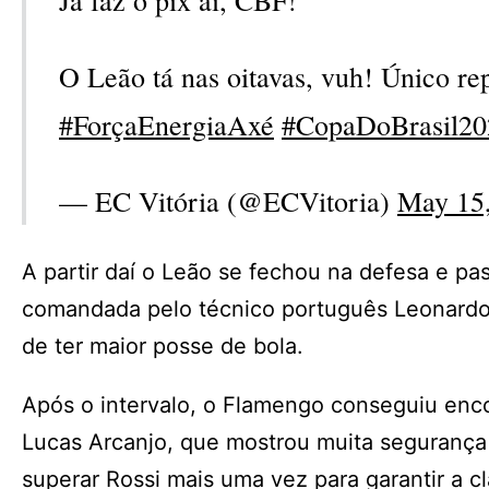
Já faz o pix aí, CBF!
O Leão tá nas oitavas, vuh! Único r
#ForçaEnergiaAxé
#CopaDoBrasil20
— EC Vitória (@ECVitoria)
May 15
A partir daí o Leão se fechou na defesa e p
comandada pelo técnico português Leonardo J
de ter maior posse de bola.
Após o intervalo, o Flamengo conseguiu enco
Lucas Arcanjo, que mostrou muita segurança p
superar Rossi mais uma vez para garantir a cl