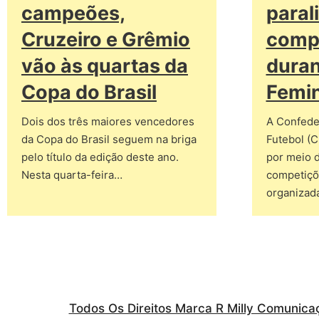
campeões,
paral
Cruzeiro e Grêmio
comp
vão às quartas da
dura
Copa do Brasil
Femi
Dois dos três maiores vencedores
A Confeder
da Copa do Brasil seguem na briga
Futebol (C
pelo título da edição deste ano.
por meio d
Nesta quarta-feira…
competiçõe
organizad
Todos Os Direitos Marca R Milly Comunica