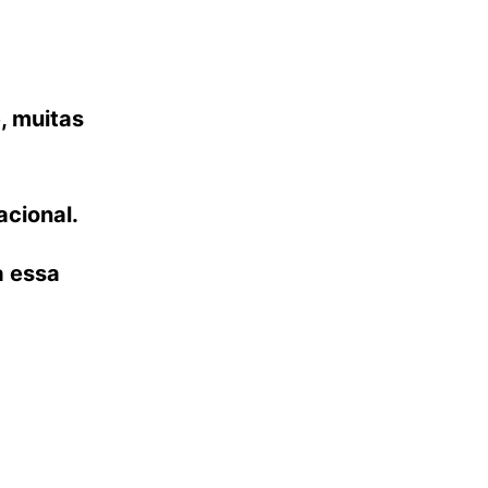
, muitas
acional.
a essa