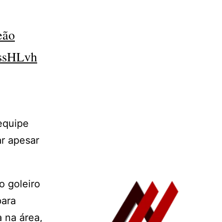
eão
qssHLvh
equipe
ar apesar
o goleiro
para
a na área,