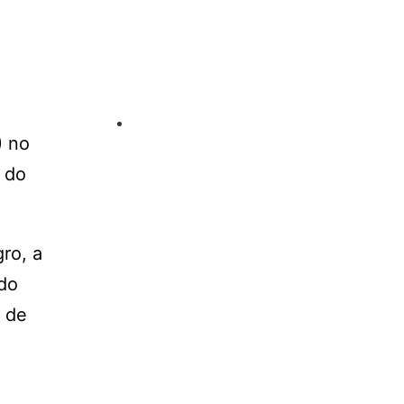
) no
a do
ro, a
 do
e de