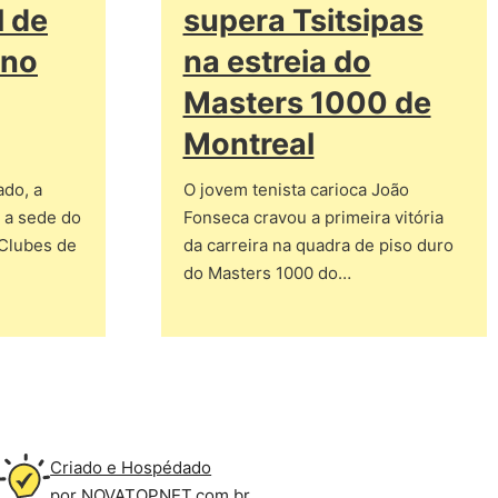
l de
supera Tsitsipas
ino
na estreia do
Masters 1000 de
Montreal
do, a
O jovem tenista carioca João
 a sede do
Fonseca cravou a primeira vitória
Clubes de
da carreira na quadra de piso duro
do Masters 1000 do…
Criado e Hospédado
por NOVATOPNET.com.br