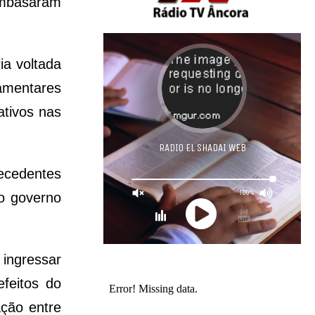
embasaram
ia voltada
amentares
ativos nas
ecedentes
do governo
 ingressar
feitos do
ação entre