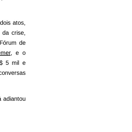
dois atos,
 da crise,
 Fórum de
emer
, e o
$ 5 mil e
conversas
á adiantou