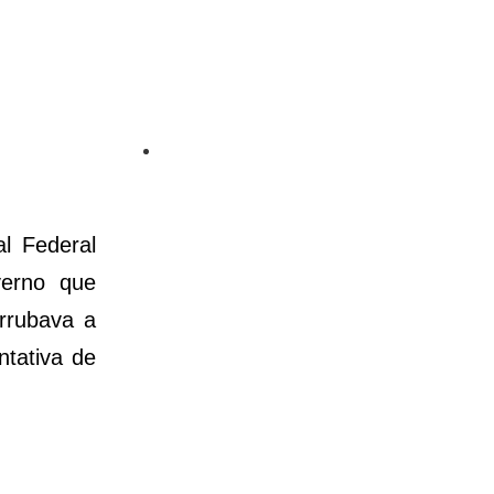
l Federal
verno que
errubava a
ntativa de