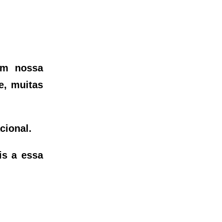
em nossa
e, muitas
cional.
is a essa