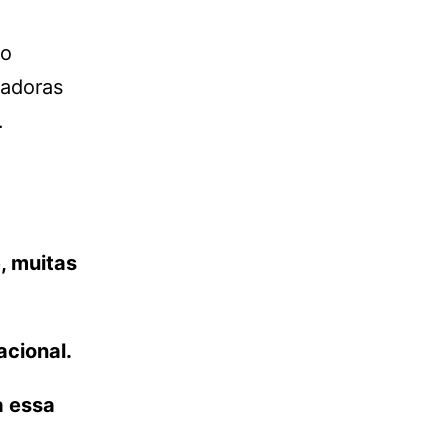
ão
gadoras
.
, muitas
acional.
a essa