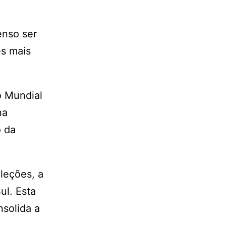
enso ser
es mais
o Mundial
na
o da
leções, a
ul. Esta
nsolida a