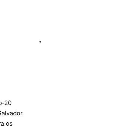
b-20
Salvador.
ra os