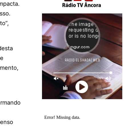
ompacta.
sso.
to”,
desta
pe
imento,
 Armando
penso