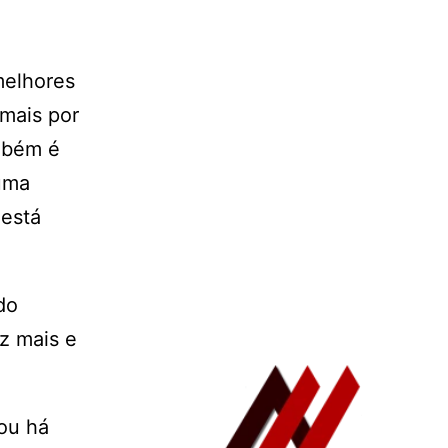
melhores
 mais por
ambém é
 uma
 está
do
ez mais e
tou há