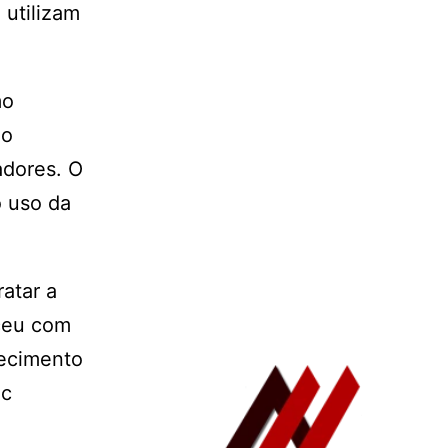
 utilizam
mo
do
adores. O
o uso da
atar a
sceu com
hecimento
ac