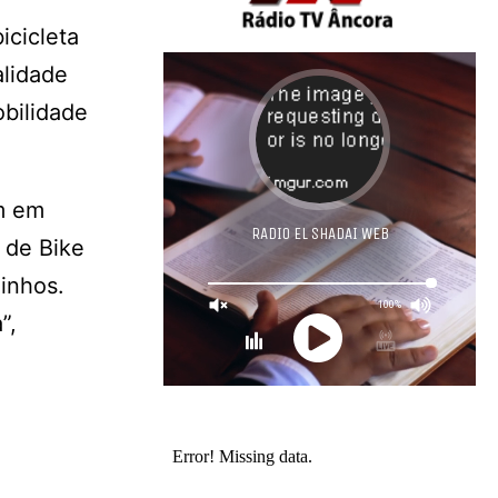
icicleta
alidade
obilidade
em em
 de Bike
inhos.
”,