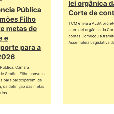
lei orgânica d
ncia Pública
Corte de con
mões Filho
TCM envia à ALBA projet
e metas de
altera lei orgânica da Co
contas Começou a tramita
e e
Assembleia Legislativa 
porte para a
2026
 Pública: Câmara
 de Simões Filho convoca
s para participarem, de
a, da definição das metas
rias…