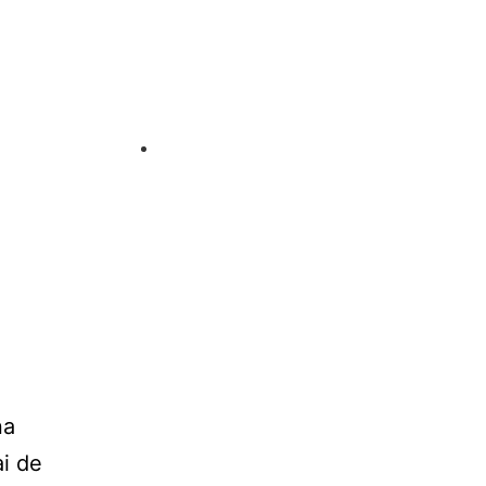
na
i de