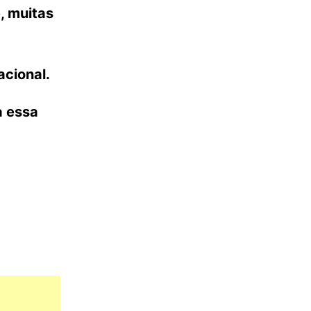
, muitas
acional.
a essa