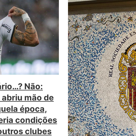
rio…? Não:
e abriu mão de
quela época,
eria condições
 outros clubes