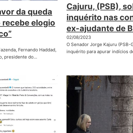
Cajuru, (PSB), so
avor da queda
inquérito nas co
 recebe elogio
ex-ajudante de 
co”
02/08/2023
O Senador Jorge Kajuru (PSB-G
azenda, Fernando Haddad,
inquérito para apurar indícios 
o, presidente do…